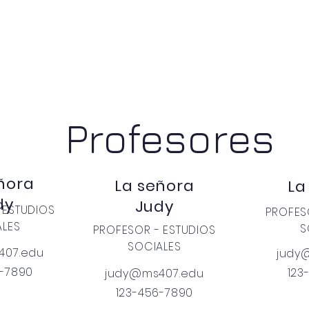
Profesores
ñora
La señora
La
dy
Judy
 ESTUDIOS
PROFES
ALES
S
PROFESOR - ESTUDIOS
SOCIALES
407.edu
judy
6-7890
123
judy@ms407.edu
123-456-7890