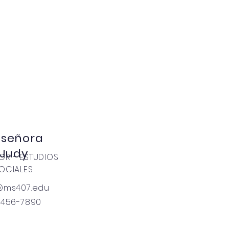
 señora
Judy
OR - ESTUDIOS
OCIALES
@ms407.edu
-456-7890