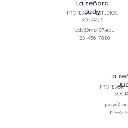
La señora
Judy
PROFESOR - ESTUDIOS
SOCIALES
judy@ms407.edu
123-456-7890
La se
Ju
PROFESOR -
SOCI
judy@ms
123-45