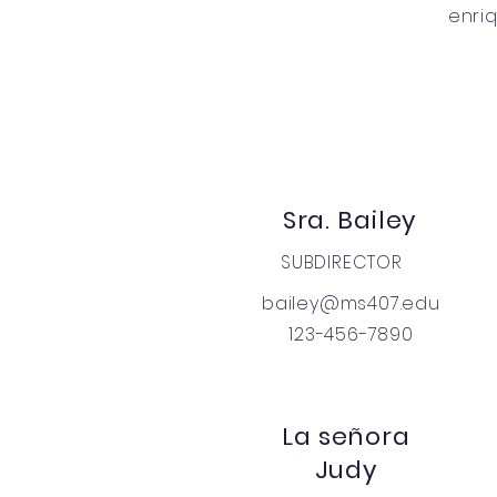
enri
Sra. Bailey
SUBDIRECTOR
bailey@ms407.edu
123-456-7890
La señora
Judy