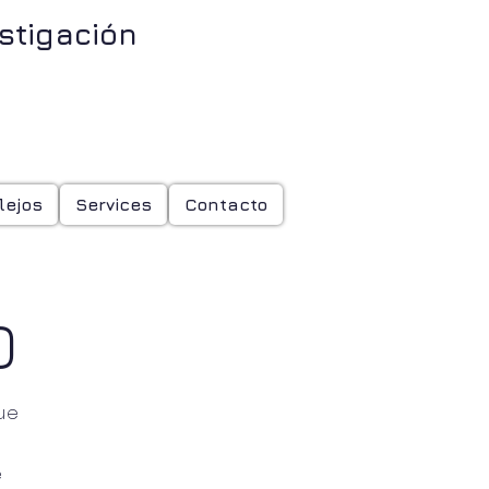
stigación
86
lejos
Services
Contacto
O
ue
e