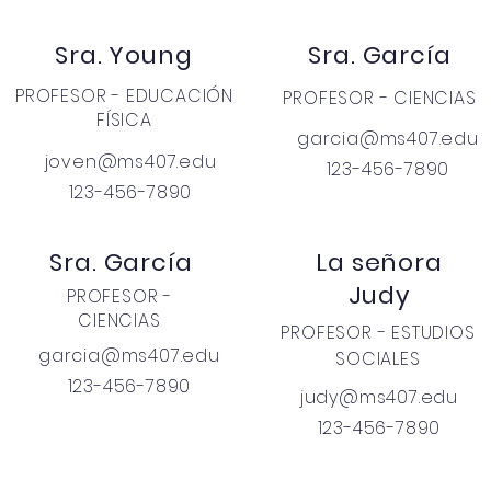
Sra. Young
Sra. García
PROFESOR - EDUCACIÓN
PROFESOR - CIENCIAS
FÍSICA
garcia@ms407.edu
joven@ms407.edu
123-456-7890
123-456-7890
Sra. García
La señora
Judy
PROFESOR -
CIENCIAS
PROFESOR - ESTUDIOS
garcia@ms407.edu
SOCIALES
123-456-7890
judy@ms407.edu
123-456-7890