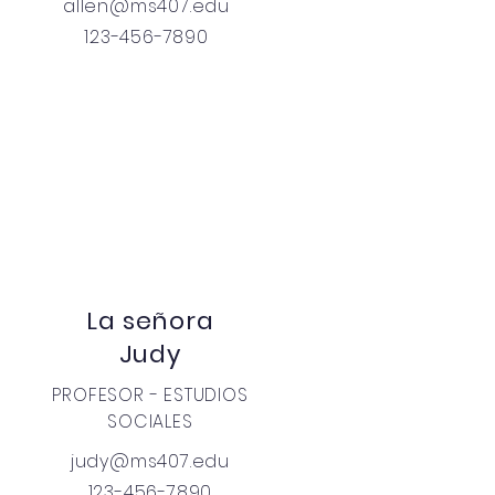
allen@ms407.edu
123-456-7890
La señora
Judy
PROFESOR - ESTUDIOS
SOCIALES
judy@ms407.edu
123-456-7890