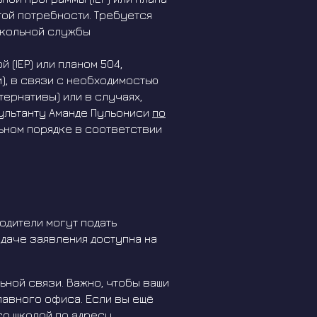
той потребности. Требуется
школьной службы
(IEP) или планом 504,
), в связи с необходимостью
ернативы) или в случаях,
ультанту Аманде Пульониси
по
ьном порядке в соответствии
одители могут подать
даче заявления доступна на
ной связи. Важно, чтобы ваши
лавного офиса. Если вы ещё
со школой по адресу