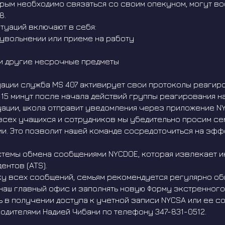
оторым необходимо связаться со своим опекуном, могут 
8.
уаций включают в себя:
 увольнении или приеме на работу
ли другие несрочные предметы
ации служба MS 407 активирует свои протоколы реагир
е 15 минут после начала действий группы реагирования 
куации, школа отправит уведомления через приложение NY
сех учащихся и сотрудников мы убедительно просим сем
и. Это позволит нашей команде сосредоточиться на эф
стемы обмена сообщениями NYCDOE, которая извлекает и
ентов (ATS).
ку всех сообщений, семьям рекомендуется регулярно об
 наш главный офис и заполнять новую Форму экстренного
 в получении доступа к учетной записи NYCSA или ее со
одителями Надией Чибани по телефону 347-831-0512.