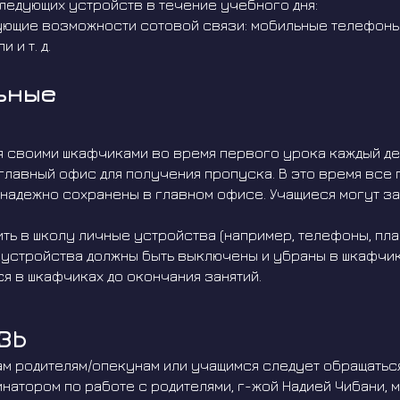
едующих устройств в течение учебного дня:
ующие возможности сотовой связи: мобильные телефоны,
 и т. д.
ьные
я своими шкафчиками во время первого урока каждый де
 главный офис для получения пропуска. В это время все
 надежно сохранены в главном офисе. Учащиеся могут за
ь в школу личные устройства (например, телефоны, пла
е устройства должны быть выключены и убраны в шкафчик
я в шкафчиках до окончания занятий.
ЗЬ
м родителям/опекунам или учащимся следует обращатьс
рдинатором по работе с родителями, г-жой Надией Чибани,