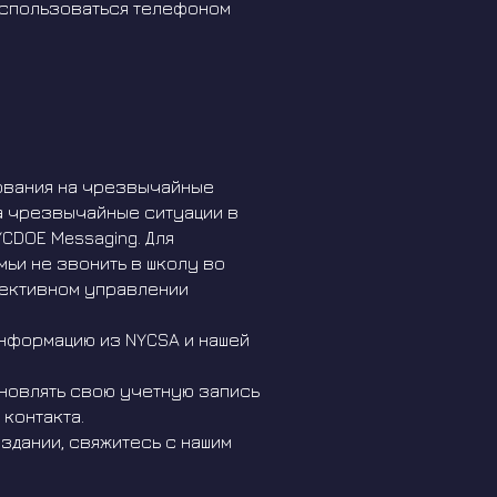
воспользоваться телефоном
ования на чрезвычайные
на чрезвычайные ситуации в
CDOE Messaging. Для
ьи не звонить в школу во
фективном управлении
нформацию из NYCSA и нашей
новлять свою учетную запись
 контакта.
здании, свяжитесь с нашим