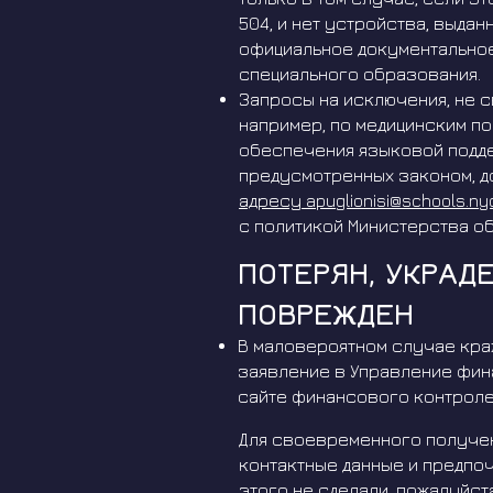
504, и нет устройства, выда
официальное документальное
специального образования.
Запросы на исключения, не с
например, по медицинским по
обеспечения языковой поддер
предусмотренных законом, д
адресу apuglionisi@schools.ny
с политикой Министерства о
ПОТЕРЯН, УКРАД
ПОВРЕЖДЕН
В маловероятном случае кра
заявление в Управление фин
сайте финансового контроле
Для своевременного получен
контактные данные и предпоч
этого не сделали, пожалуйст