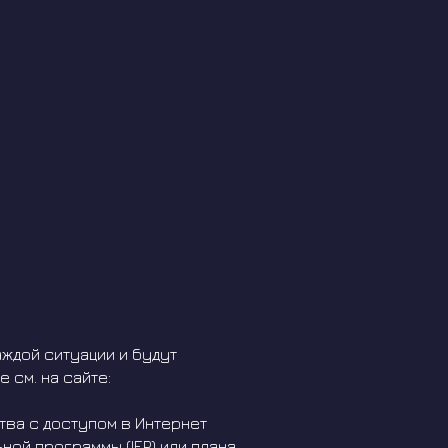
ждой ситуации и будут
 см. на сайте:
ва с доступом в Интернет
ной программы (IEP) или плана