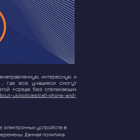
ленаправленную, интересную и
, где все учащиеся смогут
 этой «среде без отвлекающих
about-us/policies/cell-phone-and-
ие электронных устройств в
 перемены. Данная политика