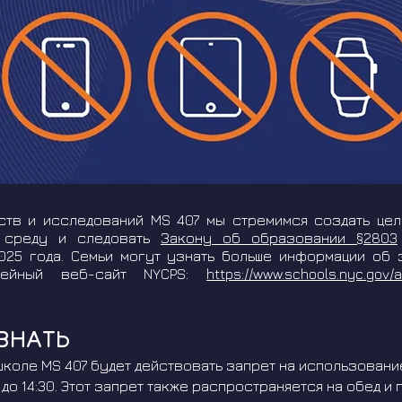
ств и исследований MS 407 мы стремимся создать це
 среду и следовать
Закону об образовании §2803
025 года. Семьи могут узнать больше информации об
мейный веб-сайт NYCPS:
https://www.schools.nyc.gov/
ЗНАТЬ
 школе MS 407 будет действовать запрет на использован
0 до 14:30. Этот запрет также распространяется на обед и