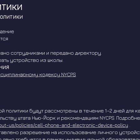
ИТИКИ
ПОЛИТИКИ
дение
тся
ано сотрудниками и передано директору.
ать устройство из школы.
НИЯ
исциплинарному кодексу NYCPS
 политики будут рассмотрены в течение 1–2 дней для ка
ьству штата Нью-Йорк и рекомендациям NYCPS. Подробнее
out-us/policies/cell-phone-and-electronic-device-policy
.
тавлено разрешение на использование личного устройст
то явно требуется в рамках индивидуальной образователь