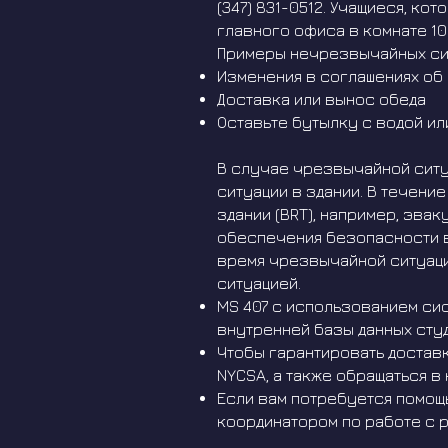
(347) 831-0512. Учащиеся, к
главного офиса в комнате 10
Примеры нечрезвычайных сит
Изменения в соглашениях об
Доставка или вынос обеда
Оставьте бутылку с водой и
В случае чрезвычайной ситу
ситуации в здании. В течени
здании (BRT), например, эва
обеспечения безопасности в
время чрезвычайной ситуаци
ситуацией.
MS 407 с использованием си
внутренней базы данных студ
Чтобы гарантировать достав
NYCSA, а также обращаться в
Если вам потребуется помощь
координатором по работе с р