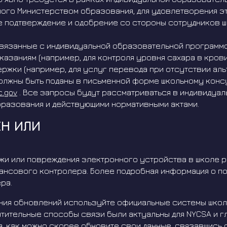
нного Министерством образования, для удовлетворения э
 подтверждение и одобрение со стороны сотрудников 
вязанные с индивидуальной образовательной программой 
казаниям (например, для контроля уровня сахара в крови
жки (например, для услуг перевода при отсутствии альт
олжны быть поданы в письменной форме школьному конс
c.gov
. Все запросы будут рассматриваться в индивидуал
бразования и действующими нормативными актами.
ЕН ИЛИ
жи или повреждения электронного устройства в школе р
ансового контролера. Более подробная информация о по
ра.
ия обновлений используйте официальные системы школь
тительные способы связи были актуальны для NYCSA и г
а, как можно скорее обновите свои данные, связавшись 