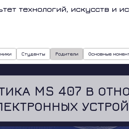
ьтет технологий, искусств и и
ВЕЗДЫ 86-г
емики
Студенты
Родители
Основные момен
ТИКА MS 407 В ОТН
ЛЕКТРОННЫХ УСТРОЙ