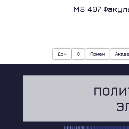
MS 407 Факул
З
Дом
О
Прием
Акад
ПОЛИ
Э