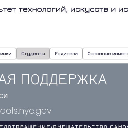
ьтет технологий, искусств и и
ВЕЗДЫ 86-г
емики
Студенты
Родители
Основные момен
АЯ ПОДДЕРЖКА
си
ools.nyc.gov
РЕДОТВРАЩЕНИЕ/ВМЕШАТЕЛЬСТВО САМО