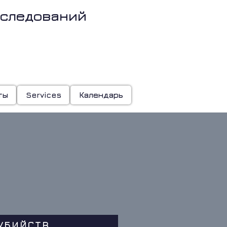
сследований
о
ты
Services
Календарь
УБИЙСТВ