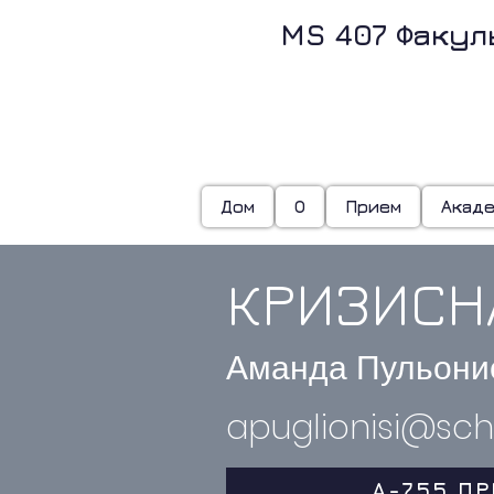
MS 407 Факул
З
Дом
О
Прием
Акад
КРИЗИСН
Аманда Пульони
apuglionisi@sch
A-755 П