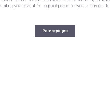
iting your event. I’m a great place for you to say a litt
Регистрация