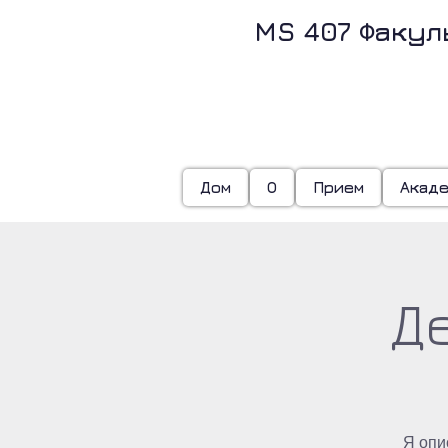
MS 407 Факул
З
Дом
О
Прием
Акад
Д
Я опи