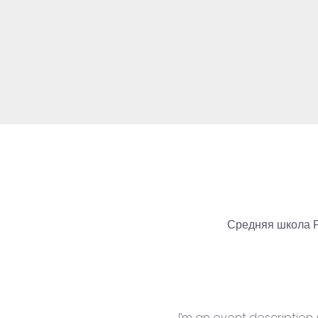
Средняя школа Р
I’m an event description.