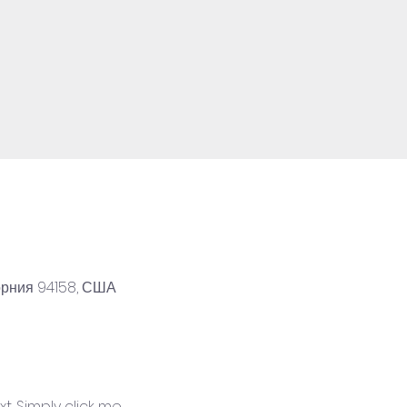
орния 94158, США
. Simply click me, 