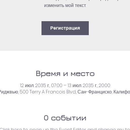
изменить мой текст.
Регистрация
Время и место
12 июл. 2035 г., 07:00 – 13 июл. 2035 г., 20:00
иджвью, 500 Terry A Francois Blvd, Сан-Франциско, Калиф
О событии
 Click here to open up the Event Editor and change my text