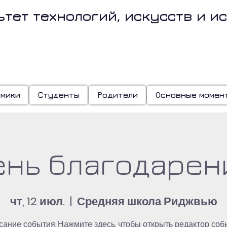
ьтет технологий, искусств и и
ВЕЗДЫ 86-г
емики
Студенты
Родители
Основные момен
ень благодарен
чт, 12 июл.
  |  
Средняя школа Риджвью
сание события. Нажмите здесь, чтобы открыть редактор соб