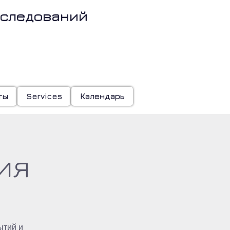
сследований
о
ты
Services
Календарь
ия
ытий и